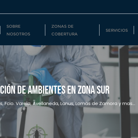
SOBRE
ZONAS DE
SERVICIOS
NOSOTROS
COBERTURA
CIÓN DE AMBIENTES EN ZONA SUR
, Fcio. Varela, Avellaneda, Lanus, Lomas de Zamora y mas...