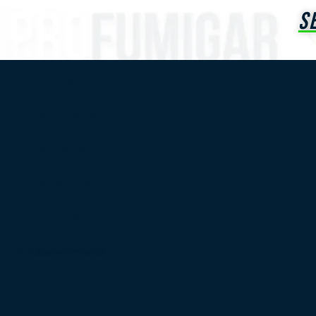
S
Inspección previa
Desinsectación
Desinfección Integral
Desratización
Control de plagas
Asesoramiento