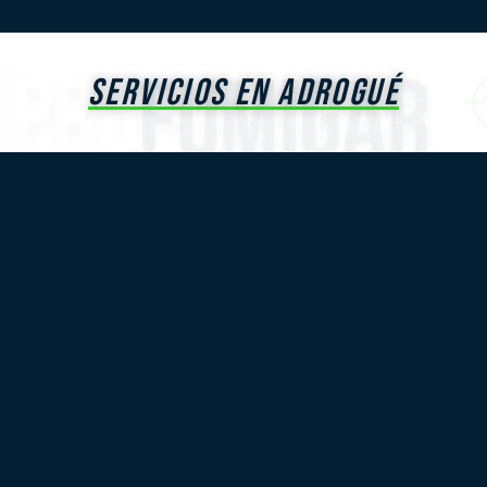
SERVICIOS EN ADROGUÉ
Inspección previa
Desinsectación
Desinfección/Covid-19, Viruela del mono
Desratización
Control de plagas
Asesoramiento