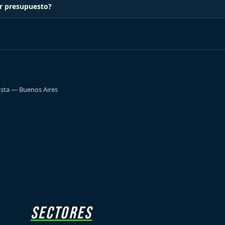
ir presupuesto?
osta — Buenos Aires
SECTORES