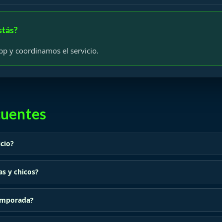
stás?
 y coordinamos el servicio.
cuentes
cio?
s y chicos?
emporada?