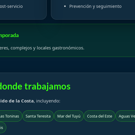
st-servicio
Prevención y seguimiento
mporada
res, complejos y locales gastronómicos.
 donde trabajamos
tido de la Costa
, incluyendo:
Las Toninas
Santa Teresita
Mar del Tuyú
Costa del Este
Aguas Ve
is