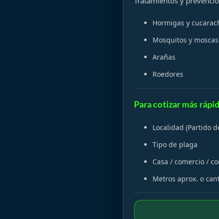
Tratamientos y prevenció
Hormigas y cucarac
Mosquitos y moscas
Arañas
Roedores
Para cotizar más rápi
Localidad (Partido d
Tipo de plaga
Casa / comercio / c
Metros aprox. o can