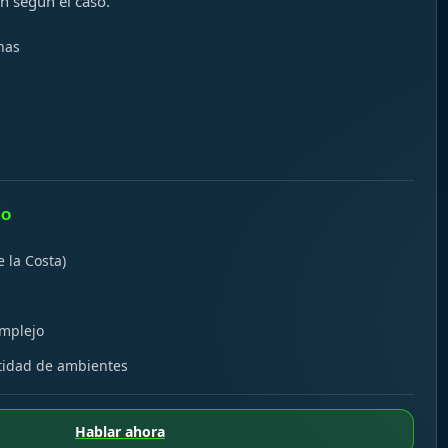
n según el caso.
has
do
e la Costa)
omplejo
tidad de ambientes
Hablar ahora