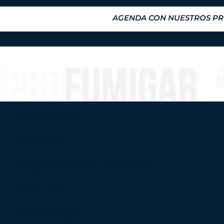
AGENDA CON NUESTROS PRO
Inspección previa
Desinsectación
Desinfección/Covid-19, Viruela del mono
Desratización
Control de plagas