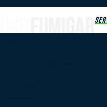
SER
Inspección previa
Desinsectación
Desinfección/Covid-19, Viruela del mono
Desratización
Control de plagas
Asesoramiento