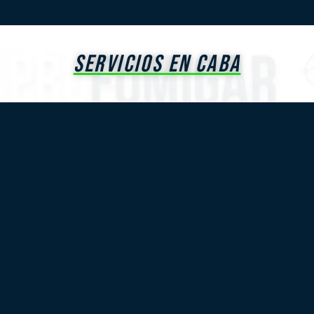
SERVICIOS EN CABA
Inspección previa
Desinsectación
Desinfección/Covid-19, Viruela del mono
Desratización
Control de plagas
Asesoramiento