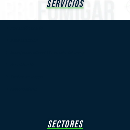
SERVICIOS
Inspección previa
Desinsectación
Desinfección/Covid-19, Viruela del mono
Desratización
Control de plagas
Asesoramiento
SECTORES