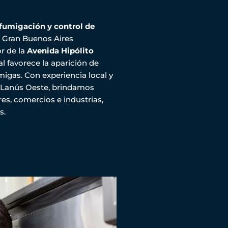
fumigación y control de
el Gran Buenos Aires
r de la
Avenida Hipólito
l favorece la aparición de
igas. Con experiencia local y
 Lanús Oeste, brindamos
es, comercios e industrias,
s.