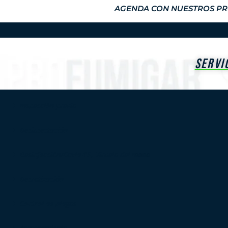
AGENDA CON NUESTROS PRO
SERVI
Inspección previa
Desinsectación
Desinfección/Covid-19, Viruela del mono
Desratización
Control de plagas
Asesoramiento